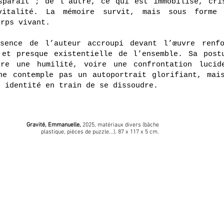
sparaît ; de l’autre, ce qui est immobilisé, cri
italité. La mémoire survit, mais sous forme 
orps vivant.
sence de l’auteur accroupi devant l’œuvre renf
 et presque existentielle de l’ensemble. Sa post
ère une humilité, voire une confrontation lucid
ne contemple pas un autoportrait glorifiant, mai
e identité en train de se dissoudre.
Gravité, Emmanuelle,
2025, matériaux divers (bâche
plastique, pièces de puzzle...), 87 x 117 x 5 cm.