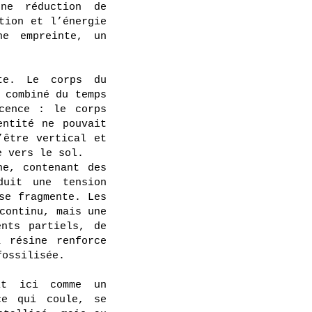
ne réduction de
tion et l’énergie
ne empreinte, un
nte. Le corps du
 combiné du temps
scence : le corps
entité ne pouvait
’être vertical et
e vers le sol.
ne, contenant des
duit une tension
se fragmente. Les
continu, mais une
ents partiels, de
a résine renforce
fossilisée.
it ici comme un
ce qui coule, se