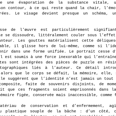
e une évaporation de la substance vitale, u
son contour, à ce qui reste quand la chair, l’émo
rées. Le visage devient presque un schéma, u
sse de l’œuvre est particulièrement signifia
le se dissoudre, littéralement couler sous l’effet
nteur. Les gouttes matérialisent cette délique
able, il glisse hors de lui-même, comme si l’id
enir dans une forme unifiée. Le portrait cesse d
il est soumis à une force inexorable qui l’entraîn
tes sont intégrées des pièces de puzzle en rési
otographiques liés à l’auteur. Ce détail intro
 alors que le corps se défait, la mémoire, elle, 
zle suggèrent que l’identité n’est jamais un tout 
composite, faite de souvenirs disjoints, de mom
it que ces fragments soient emprisonnés dans l
mémoire figée, conservée mais inaccessible, comme 
atériau de conservation et d’enfermement, ag
au plastique souple de la bâche : d’un côté, 