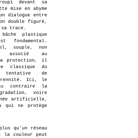
croupi devant sa
tte mise en abyme
un dialogue entre
on double figuré,
 sa trace.
bâche plastique
st fondamental.
iel, souple, non
t associé au
a protection, il
ée classique du
 tentative de
rennité. Ici, le
au contraire la
gradation, voire
née artificielle,
u qui ne protège
plus qu’un réseau
e la couleur peut