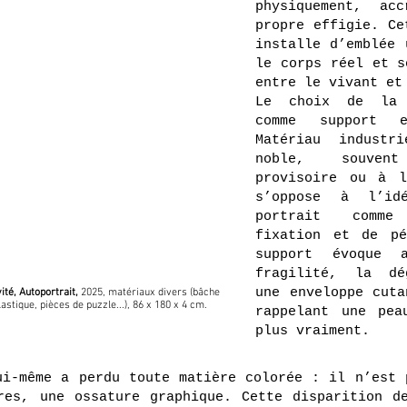
physiquement, ac
propre effigie. Ce
installe d’emblée 
le corps réel et s
entre le vivant et
Le choix de la 
comme support e
Matériau industr
noble, souven
provisoire ou à l
s’oppose à l’id
portrait comme
fixation et de pé
support évoque 
fragilité, la dé
une enveloppe cuta
ité, Autoportrait,
2025, matériaux divers (bâche
lastique, pièces de puzzle...), 86 x 180 x 4 cm.
rappelant une pea
plus vraiment.
ui-même a perdu toute matière colorée : il n’est 
res, une ossature graphique. Cette disparition d