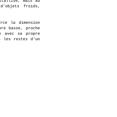
stallisé, mais au
d’objets froids,
orce la dimension
ure basse, proche
e avec sa propre
s les restes d’un