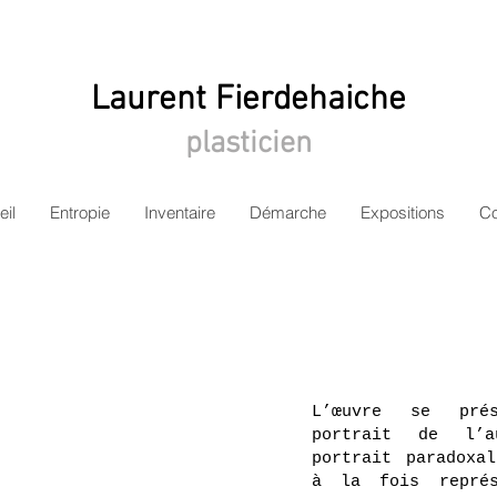
Laurent Fierdehaiche
plasticien
eil
Entropie
Inventaire
Démarche
Expositions
Co
L’œuvre se pré
portrait de l’a
portrait paradoxa
à la fois représ