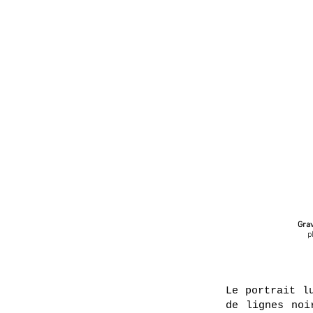
Grav
p
Le portrait l
de lignes noi