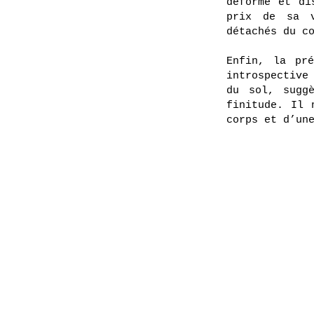
déforme et di
prix de sa v
détachés du c
Enfin, la pré
introspective
du sol, sugg
finitude. Il 
corps et d’un